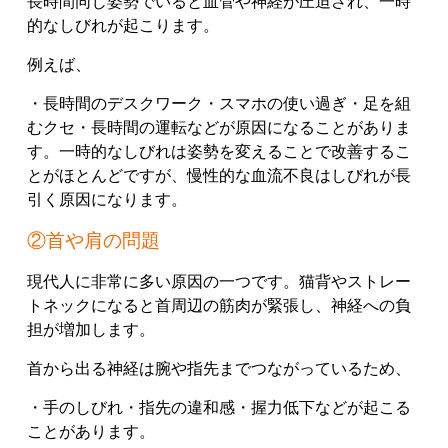
長時間同じ姿勢でいると血管や神経が圧迫され、一時
的なしびれが起こります。
例えば、
・長時間のデスクワーク
・スマホの使い過ぎ
・足を組
むクセ
・長時間の運転
などが原因になることがありま
す。
一時的なしびれは姿勢を変えることで改善するこ
とがほとんどですが、慢性的な血流不良はしびれが長
引く原因になります。
②首や肩の問題
現代人に非常に多い原因の一つです。
猫背やストレー
トネックになると首周辺の筋肉が緊張し、神経への負
担が増加します。
首から出る神経は腕や指先までつながっているため、
・手のしびれ
・指先の違和感
・握力低下
などが起こる
ことがあります。