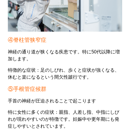
④脊柱管狭窄症
神経の通り道が狭くなる疾患です。
特に50代以降に増
加します。
特徴的な症状：
足のしびれ、
歩くと症状が強くなる、
休むと楽になる
という間欠性跛行です。
⑤手根管症候群
手首の神経が圧迫されることで起こります
特に女性に多くの症状：
親指、
人差し指、
中指
にしび
れが現れやすいのが特徴です。
妊娠中や更年期にも発
症しやすいとされています。