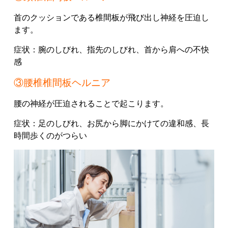
首のクッションである椎間板が飛び出し神経を圧迫し
ます。
症状：
腕のしびれ、
指先のしびれ、
首から肩への不快
感
③腰椎椎間板ヘルニア
腰の神経が圧迫されることで起こります。
症状：
足のしびれ、
お尻から脚にかけての違和感、
長
時間歩くのがつらい