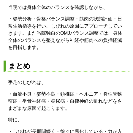
当院では身体全体のバランスを確認しながら、
・姿勢分析
・骨格バランス調整
・筋肉の状態評価
・日
常生活指導
を行い、しびれの原因にアプローチしてい
きます。
また当院独自のOMJバランス調整では、身体
全体のバランスを整えながら神経や筋肉への負担軽減
を目指します。
まとめ
手足のしびれは、
・血流不良
・姿勢不良
・頚椎症・
ヘルニア
・脊柱管狭
窄症
・坐骨神経痛
・糖尿病
・自律神経の乱れ
などをさ
まざまな原因で起こります。
特に、
・しびれが長期間続く
・徐々に悪化している
・力が入