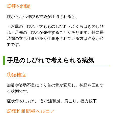
③腰の問題
腰から足へ伸びる神経が圧迫されると、
・お尻のしびれ
・太もものしびれ
・ふくらはぎのしび
れ
・足先のしびれ
が発生することがあります。
特に長
時間の立ち仕事や座り仕事をされている方は注意が必
要です。
手足のしびれで考えられる病気
①頚椎症
加齢や姿勢不良により首の骨が変形し、神経を圧迫す
る状態です。
症状:
手のしびれ、
首の違和感、
肩こり、
握力低下
②頚椎椎間板ヘルニア