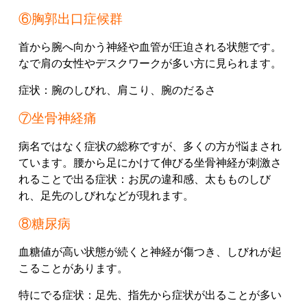
⑥胸郭出口症候群
首から腕へ向かう神経や血管が圧迫される状態です。
なで肩の女性やデスクワークが多い方に見られます。
症状：
腕のしびれ、
肩こり、
腕のだるさ
⑦坐骨神経痛
病名ではなく症状の総称ですが、多くの方が悩まされ
ています。
腰から足にかけて伸びる坐骨神経が刺激さ
れることで出る症状：
お尻の違和感、
太もものしび
れ、
足先のしびれ
などが現れます。
⑧糖尿病
血糖値が高い状態が続くと神経が傷つき、しびれが起
こることがあります。
特にでる症状：
足先、
指先
から症状が出ることが多い