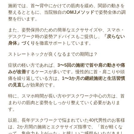
施術では、首〜背中にかけての筋肉を緩め、関節の動きを
整えるとともに、当院独自の
OMJメソッド
で姿勢全体の調
整を行います。
また、姿勢保持のための簡単なエクササイズや、スマホ・
デスクワーク時の姿勢アドバイスもご提供し、
「戻らない
身体」づくり
を徹底サポートしています。
ストレートネックが良くなるまでの期間は？
症状の軽い方であれば、
3〜5回の施術で首や肩の動きや痛
みが改善
するケースが多いです。慢性的に首・肩こりや頭
痛を繰り返している方は、
1〜3か月の継続施術と生活習慣
の見直し
が効果的です。
特に、スマホ時間が長い方やデスクワーク中心の方は、首
まわりの筋肉と姿勢をしっかり整えていく必要がありま
す。
以前、長年デスクワークで悩まれていた40代男性のお客様
は、2か月間の施術とエクササイズ指導で、「首が軽くな
って、集中力も上がった」と嬉しいご感想をいただきまし