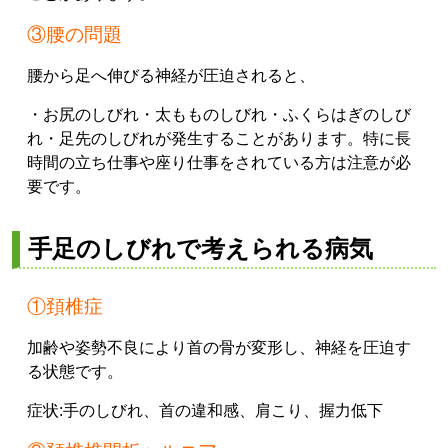
③腰の問題
腰から足へ伸びる神経が圧迫されると、
・お尻のしびれ
・太もものしびれ
・ふくらはぎのしび
れ
・足先のしびれ
が発生することがあります。
特に長
時間の立ち仕事や座り仕事をされている方は注意が必
要です。
手足のしびれで考えられる病気
①頚椎症
加齢や姿勢不良により首の骨が変形し、神経を圧迫す
る状態です。
症状:
手のしびれ、
首の違和感、
肩こり、
握力低下