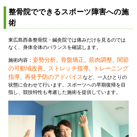
整骨院でできるスポーツ障害への施
術
東広島西条整骨院・鍼灸院では痛みだけを見るのでは
なく、身体全体のバランスを確認します。
姿勢分析
骨盤矯正
筋肉調整
関節
施術内容：
、
、
、
の可動域改善
ストレッチ指導
トレーニング
、
、
指導
再発予防のアドバイス
、
など、一人ひとりの
状態に合わせて行います。スポーツへの早期復帰を目
指し、競技特性も考慮した施術を提供しています。