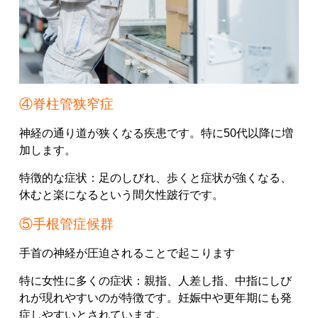
④脊柱管狭窄症
神経の通り道が狭くなる疾患です。
特に50代以降に増
加します。
特徴的な症状：
足のしびれ、
歩くと症状が強くなる、
休むと楽になる
という間欠性跛行です。
⑤手根管症候群
手首の神経が圧迫されることで起こります
特に女性に多くの症状：
親指、
人差し指、
中指
にしび
れが現れやすいのが特徴です。
妊娠中や更年期にも発
症しやすいとされています。