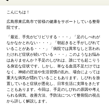
こんにちは！
広島県東広島市で皆様の健康をサポートしている整骨
院です。
「最近、手先がピリピリする・・・」
「足のしべれが
なかなかとれない・・・」
「朝起きると手がしびれて
いることがある・・・」
「病院では異常なしと言われ
たけれど症状が続いている・・・」
このようなお悩み
はありませんか？
手足のしびれは、誰にでも起こりう
る身近な症状です。しかし、単なる血流不足だけでは
なく、神経の圧迫や生活習慣の乱れ、場合によっては
重大な病気が隠れていることもあります。
しびれを放
置していると症状が悪化し、日常生活に支障をきたす
こともあります。
今回は、手足のしびれの原因や考え
られる病気、改善方法、予防法について整骨院の視点
から詳しく解説します。