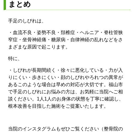
まとめ
手足のしびれは、
・血流不良
・姿勢不良
・頚椎症・
ヘルニア
・脊柱管狭
窄症
・坐骨神経痛
・糖尿病
・自律神経の乱れ
などをさ
まざまな原因で起こります。
特に、
・しびれが長期間続く
・徐々に悪化している
・力が入
りにくい
・歩きにくい
・顔のしびれやろれつの異常が
ある
このような場合は早めの対応が大切です。
福山市
で手足のしびれにお悩みの方は、お気軽に当院へご相
談ください。
1人1人のお身体の状態を丁寧に確認し、
根本改善を目指した施術をご提案いたします。
当院のインスタグラムもぜひご覧ください（整骨院の