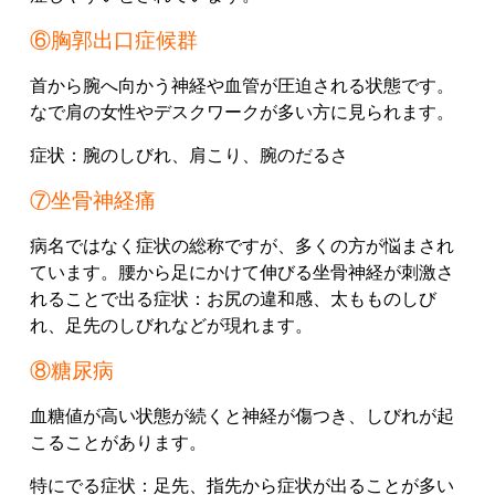
⑥胸郭出口症候群
首から腕へ向かう神経や血管が圧迫される状態です。
なで肩の女性やデスクワークが多い方に見られます。
症状：
腕のしびれ、
肩こり、
腕のだるさ
⑦坐骨神経痛
病名ではなく症状の総称ですが、多くの方が悩まされ
ています。
腰から足にかけて伸びる坐骨神経が刺激さ
れることで出る症状：
お尻の違和感、
太もものしび
れ、
足先のしびれ
などが現れます。
⑧糖尿病
血糖値が高い状態が続くと神経が傷つき、しびれが起
こることがあります。
特にでる症状：
足先、
指先
から症状が出ることが多い