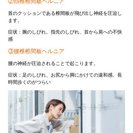
②頚椎椎間板ヘルニア
首のクッションである椎間板が飛び出し神経を圧迫し
ます。
症状：
腕のしびれ、
指先のしびれ、
首から肩への不快
感
③腰椎椎間板ヘルニア
腰の神経が圧迫されることで起こります。
症状：
足のしびれ、
お尻から脚にかけての違和感、
長
時間歩くのがつらい