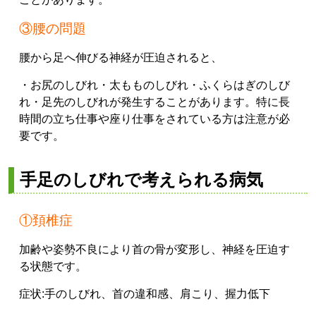
③腰の問題
腰から足へ伸びる神経が圧迫されると、
・お尻のしびれ
・太もものしびれ
・ふくらはぎのしび
れ
・足先のしびれ
が発生することがあります。
特に長
時間の立ち仕事や座り仕事をされている方は注意が必
要です。
手足のしびれで考えられる病気
①頚椎症
加齢や姿勢不良により首の骨が変形し、神経を圧迫す
る状態です。
症状:
手のしびれ、
首の違和感、
肩こり、
握力低下