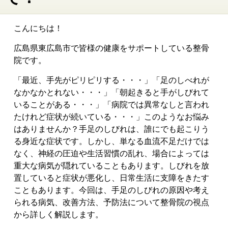
こんにちは！
広島県東広島市で皆様の健康をサポートしている整骨
院です。
「最近、手先がピリピリする・・・」
「足のしべれが
なかなかとれない・・・」
「朝起きると手がしびれて
いることがある・・・」
「病院では異常なしと言われ
たけれど症状が続いている・・・」
このようなお悩み
はありませんか？
手足のしびれは、誰にでも起こりう
る身近な症状です。しかし、単なる血流不足だけでは
なく、神経の圧迫や生活習慣の乱れ、場合によっては
重大な病気が隠れていることもあります。
しびれを放
置していると症状が悪化し、日常生活に支障をきたす
こともあります。
今回は、手足のしびれの原因や考え
られる病気、改善方法、予防法について整骨院の視点
から詳しく解説します。