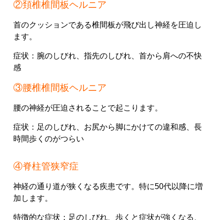
②頚椎椎間板ヘルニア
首のクッションである椎間板が飛び出し神経を圧迫し
ます。
症状：
腕のしびれ、
指先のしびれ、
首から肩への不快
感
③腰椎椎間板ヘルニア
腰の神経が圧迫されることで起こります。
症状：
足のしびれ、
お尻から脚にかけての違和感、
長
時間歩くのがつらい
④脊柱管狭窄症
神経の通り道が狭くなる疾患です。
特に50代以降に増
加します。
特徴的な症状：
足のしびれ、
歩くと症状が強くなる、