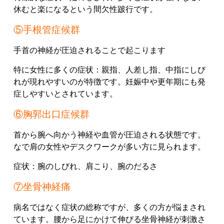
休むと楽になる
という間欠性跛行です。
⑤手根管症候群
手首の神経が圧迫されることで起こります
特に女性に多くの症状：
親指、
人差し指、
中指
にしび
れが現れやすいのが特徴です。
妊娠中や更年期にも発
症しやすいとされています。
⑥胸郭出口症候群
首から腕へ向かう神経や血管が圧迫される状態です。
なで肩の女性やデスクワークが多い方に見られます。
症状：
腕のしびれ、
肩こり、
腕のだるさ
⑦坐骨神経痛
病名ではなく症状の総称ですが、多くの方が悩まされ
ています。
腰から足にかけて伸びる坐骨神経が刺激さ