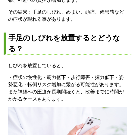
張、
神経への負担
が増加します。
その結果：
手足のしびれ、
めまい、
頭痛、
倦怠感
など
の症状が現れる事があります。
手足のしびれを放置するとどうな
る？
しびれを放置していると、
・症状の慢性化
・筋力低下
・歩行障害
・握力低下
・姿
勢悪化
・転倒リスク増加
に繋がる可能性があります。
また神経への圧迫が長期間続くと、改善までに時間が
かかるケースもあります。