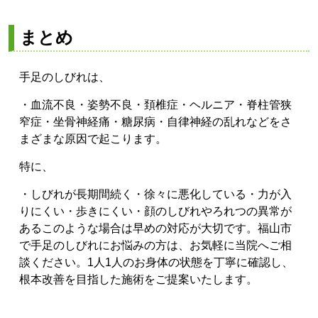
まとめ
手足のしびれは、
・血流不良
・姿勢不良
・頚椎症・
ヘルニア
・脊柱管狭
窄症
・坐骨神経痛
・糖尿病
・自律神経の乱れ
などをさ
まざまな原因で起こります。
特に、
・しびれが長期間続く
・徐々に悪化している
・力が入
りにくい
・歩きにくい
・顔のしびれやろれつの異常が
ある
このような場合は早めの対応が大切です。
福山市
で手足のしびれにお悩みの方は、お気軽に当院へご相
談ください。
1人1人のお身体の状態を丁寧に確認し、
根本改善を目指した施術をご提案いたします。